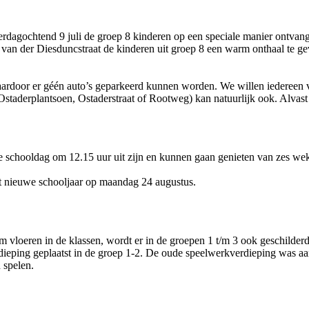
dagochtend 9 juli de groep 8 kinderen op een speciale manier ontvang
van der Diesduncstraat de kinderen uit groep 8 een warm onthaal te gev
ardoor er géén auto’s geparkeerd kunnen worden. We willen iedereen v
 (Ostaderplantsoen, Ostaderstraat of Rootweg) kan natuurlijk ook. Alva
te schooldag om 12.15 uur uit zijn en kunnen gaan genieten van zes we
et nieuwe schooljaar op maandag 24 augustus.
m vloeren in de klassen, wordt er in de groepen 1 t/m 3 ook geschilderd
dieping geplaatst in de groep 1-2. De oude speelwerkverdieping was aa
 spelen.