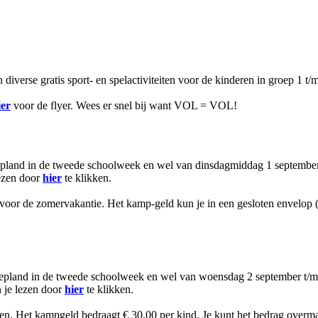
iverse gratis sport- en spelactiviteiten voor de kinderen in groep 1 t/m
ier
voor de flyer. Wees er snel bij want VOL = VOL!
 gepland in de tweede schoolweek en wel van dinsdagmiddag 1 septemb
lezen door
hier
te klikken.
voor de zomervakantie. Het kamp-geld kun je in een gesloten envelop 
 gepland in de tweede schoolweek en wel van woensdag 2 september t/m
 je lezen door
hier
te klikken.
betalen. Het kampgeld bedraagt € 30,00 per kind. Je kunt het bedra