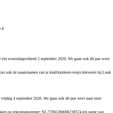
 4.
er t/m woensdagochtend 2 september 2020.
We gaan ook dit jaar weer
(zet ook de naam/namen van je kind/kinderen erop) inleveren bij Luuk
 vrijdag 4 september 2020. We gaan ook dit jaar weer naar onze
g overmaken op rekeningnummer: NL27INGB0006238574 ten name van