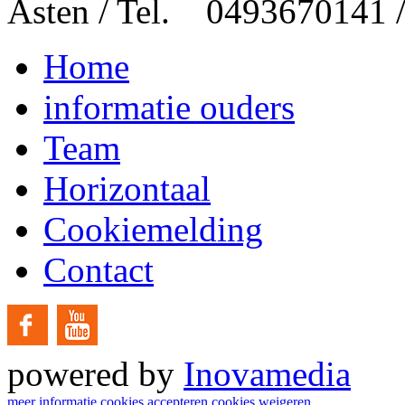
Asten / Tel. 0493670141 
Home
informatie ouders
Team
Horizontaal
Cookiemelding
Contact
powered by
Inovamedia
meer informatie
cookies accepteren
cookies weigeren