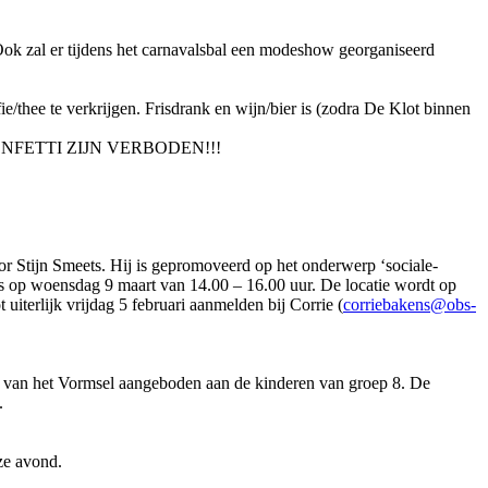
. Ook zal er tijdens het carnavalsbal een modeshow georganiseerd
e/thee te verkrijgen. Frisdrank en wijn/bier is (zodra De Klot binnen
FETTI ZIJN VERBODEN!!!
or Stijn Smeets. Hij is gepromoveerd op het onderwerp ‘sociale-
ats op woensdag 9 maart van 14.00 – 16.00 uur. De locatie wordt op
 uiterlijk vrijdag 5 februari aanmelden bij Corrie (
corriebakens@obs-
nt van het Vormsel aangeboden aan de kinderen van groep 8. De
.
ze avond.