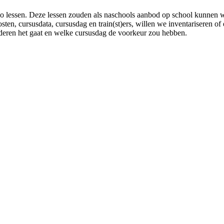
bo lessen. Deze lessen zouden als naschools aanbod op school kunnen w
en, cursusdata, cursusdag en train(st)ers, willen we inventariseren of 
deren het gaat en welke cursusdag de voorkeur zou hebben.