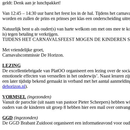
geldt: Denk aan je lunchpakket!
Van 12:45 – 14:30 uur barst het feest los in de hal. Tijdens het carn
worden en zullen de prins en prinses per klas een onderscheiding uitreik
Natuurlijk bent u als ouder(s) van harte welkom om met ons mee te kom
is) tegen betaling te verkrijgen.
TIJDENS HET CARNAVALSFEEST MOGEN DE KINDEREN SE
Met vriendelijke groet,
Carnavalscommissie De Horizon.
LEZING
De excellentiebrigade van PlatOO organiseert een lezing over de soc
emotionele effecten van versnellen in het onderwijs’. Naast leraren z
een later tijdstip bekend gemaakt in verband met het aantal aanmeldinge
dehorizon.nl
).
VORMSEL
(ingezonden)
Vanuit de parochie (uit naam van pastoor Pieter Scheepers) hebben w
ouders van de kinderen uit groep 8 hebben hier een mail over ontvan
GGD
(ingezonden)
De GGD Brabant Zuidoost organiseert een informatieavond voor oude