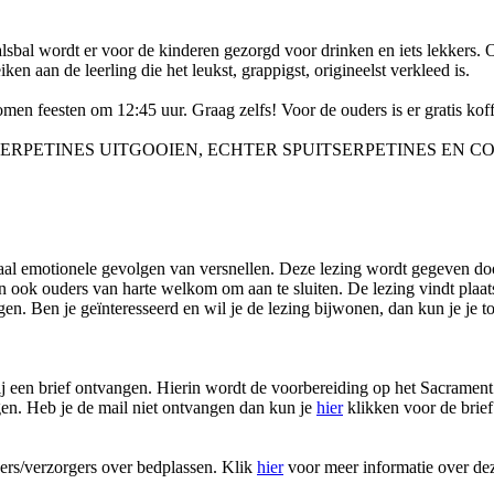
avalsbal wordt er voor de kinderen gezorgd voor drinken en iets lekkers
en aan de leerling die het leukst, grappigst, origineelst verkleed is.
en feesten om 12:45 uur. Graag zelfs! Voor de ouders is er gratis koffi
RPETINES UITGOOIEN, ECHTER SPUITSERPETINES EN CON
iaal emotionele gevolgen van versnellen. Deze lezing wordt gegeven do
ijn ook ouders van harte welkom om aan te sluiten. De lezing vindt pla
n. Ben je geïnteresseerd en wil je de lezing bijwonen, dan kun je je tot
ij een brief ontvangen. Hierin wordt de voorbereiding op het Sacrame
gen. Heb je de mail niet ontvangen dan kun je
hier
klikken voor de brief
rs/verzorgers over bedplassen. Klik
hier
voor meer informatie over de