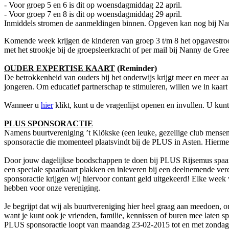
- Voor groep 5 en 6 is dit op woensdagmiddag 22 april.
- Voor groep 7 en 8 is dit op woensdagmiddag 29 april.
Inmiddels stromen de aanmeldingen binnen. Opgeven kan nog bij Na
Komende week krijgen de kinderen van groep 3 t/m 8 het opgavestrook
met het strookje bij de groepsleerkracht of per mail bij Nanny de Gre
OUDER EXPERTISE KAART
(Reminder)
De betrokkenheid van ouders bij het onderwijs krijgt meer en meer aan
jongeren. Om educatief partnerschap te stimuleren, willen we in kaar
Wanneer u
hier
klikt, kunt u de vragenlijst openen en invullen. U ku
PLUS SPONSORACTIE
Namens buurtvereniging ’t Klökske (een leuke, gezellige club mensen d
sponsoractie die momenteel plaatsvindt bij de PLUS in Asten. Hierm
Door jouw dagelijkse boodschappen te doen bij PLUS Rijsemus spaar 
een speciale spaarkaart plakken en inleveren bij een deelnemende vere
sponsoractie krijgen wij hiervoor contant geld uitgekeerd! Elke week
hebben voor onze vereniging.
Je begrijpt dat wij als buurtvereniging hier heel graag aan meedoen, o
want je kunt ook je vrienden, familie, kennissen of buren mee laten s
PLUS sponsoractie loopt van maandag 23-02-2015 tot en met zondag