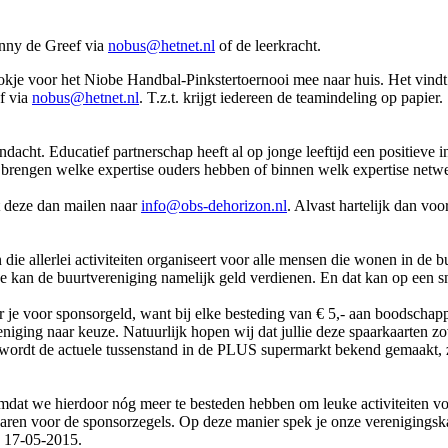
nny de Greef via
nobus@hetnet.nl
of de leerkracht.
je voor het Niobe Handbal-Pinkstertoernooi mee naar huis. Het vindt p
ef via
nobus@hetnet.nl
. T.z.t. krijgt iedereen de teamindeling op papier.
dacht. Educatief partnerschap heeft al op jonge leeftijd een positieve i
t brengen welke expertise ouders hebben of binnen welk expertise netw
nt deze dan mailen naar
info@obs-dehorizon.nl
. Alvast hartelijk dan voo
ie allerlei activiteiten organiseert voor alle mensen die wonen in de bu
ee kan de buurtvereniging namelijk geld verdienen. En dat kan op een
je voor sponsorgeld, want bij elke besteding van € 5,- aan boodschapp
niging naar keuze. Natuurlijk hopen wij dat jullie deze spaarkaarten zo
 wordt de actuele tussenstand in de PLUS supermarkt bekend gemaakt, z
mdat we hierdoor nóg meer te besteden hebben om leuke activiteiten voor 
paren voor de sponsorzegels. Op deze manier spek je onze verenigingskas
 17-05-2015.