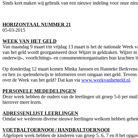
Sinds kort maken wij gebruik van een nieuwe indeling voor onze ni
HORIZONTAAL NUMMER 21
05-03-2015
WEEK VAN HET GELD
Van maandag 9 maart t/m vrijdag 13 maart is het de nationale Week v
van het geld wordt georganiseerd door Wijzer in geldzaken. Wijzer in g
onderwijs-, voorlichtings- en consumentenorganisaties hun krachten 
Op donderdag 12 maart komen Minka Janssen en Hanneke Berkvens (be
en hen zo spelenderwijs te informeren over omgaan met geld. Tevens o
over de Week van het geld? Dat kan via
www.weekvanhetgeld.nl
.
PERSONELE MEDEDELINGEN
Deze week hebben de ouders van de leerlingen uit groep 5-6 per mail
hierover meer lezen.
ADRESSENLIJST LEERLINGEN
Omdat we wederom diverse nieuwe leerlingen welkom hebben geheten 
VOETBALTOERNOOI / HANDBALTOERNOOI
Afgelopen week hebben de kinderen van groep 5, 6, 7 en 8 het opgave