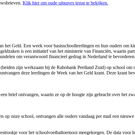
euwsbrieven.
Klik hier om oude uitgaves terug te bekijken.
an het Geld. Een week voor basisschoolleerlingen en hun ouders om kin
eldzaken is een initiatief van het ministerie van Financiën, waarin part
bundelen om verantwoord financieel gedrag in Nederland te bevorderen.
iden zijn werkzaam bij de Rabobank Peelland Zuid) op school om met
ntvangen deze leerlingen de Week van het Geld krant. Deze krant bevat 
 een brief ontvangen, waarin ze op de hoogte zijn gebracht over het z
op onze school, ontvangen alle ouders vandaag per mail een nieuwe a
strookje voor het schoolvoetbaltoernooi meegekregen. De data voor he