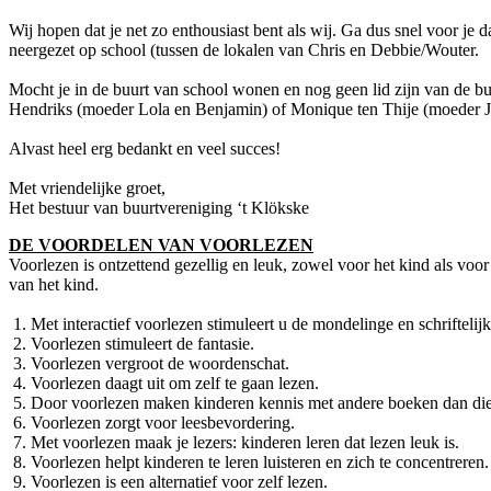
Wij hopen dat je net zo enthousiast bent als wij. Ga dus snel voor j
neergezet op school (tussen de lokalen van Chris en Debbie/Wouter.
Mocht je in de buurt van school wonen en nog geen lid zijn van de bu
Hendriks (moeder Lola en Benjamin) of Monique ten Thije (moeder Jespe
Alvast heel erg bedankt en veel succes!
Met vriendelijke groet,
Het bestuur van buurtvereniging ‘t Klökske
DE VOORDELEN VAN VOORLEZEN
Voorlezen is ontzettend gezellig en leuk, zowel voor het kind als voor
van het kind.
1. Met interactief voorlezen stimuleert u de mondelinge en schriftelijk
2. Voorlezen stimuleert de fantasie.
3. Voorlezen vergroot de woordenschat.
4. Voorlezen daagt uit om zelf te gaan lezen.
5. Door voorlezen maken kinderen kennis met andere boeken dan die 
6. Voorlezen zorgt voor leesbevordering.
7. Met voorlezen maak je lezers: kinderen leren dat lezen leuk is.
8. Voorlezen helpt kinderen te leren luisteren en zich te concentreren.
9. Voorlezen is een alternatief voor zelf lezen.