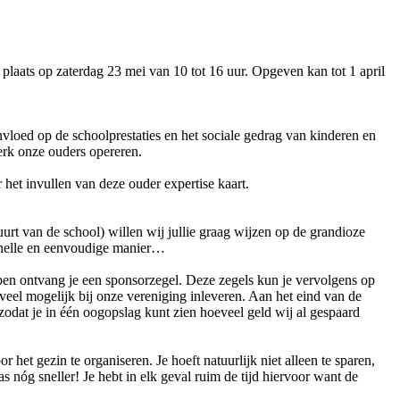
laats op zaterdag 23 mei van 10 tot 16 uur. Opgeven kan tot 1 april
nvloed op de schoolprestaties en het sociale gedrag van kinderen en
erk onze ouders opereren.
r het invullen van deze ouder expertise kaart.
urt van de school) willen wij jullie graag wijzen op de grandioze
 snelle en eenvoudige manier…
en ontvang je een sponsorzegel. Deze zegels kun je vervolgens op
veel mogelijk bij onze vereniging inleveren. Aan het eind van de
odat je in één oogopslag kunt zien hoeveel geld wij al gespaard
het gezin te organiseren. Je hoeft natuurlijk niet alleen te sparen,
 nóg sneller! Je hebt in elk geval ruim de tijd hiervoor want de