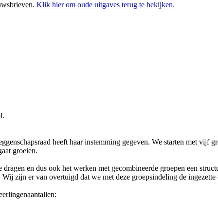
euwsbrieven.
Klik hier om oude uitgaves terug te bekijken.
l.
genschapsraad heeft haar instemming gegeven. We starten met vijf groe
gaat groeien.
it te dragen en dus ook het werken met gecombineerde groepen een struc
en. Wij zijn er van overtuigd dat we met deze groepsindeling de ingez
erlingenaantallen: