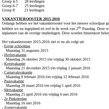
Groep 4-5 28 leerlingen
Groep 6-7 25 leerlingen
Groep 8 23 leerlingen
VAKANTIEROOSTER 2015-2016
Onlangs hebben we het vakantierooster voor het nieuwe schooljaar g
de
hebben we nu ingepland en wel in de week van 2
Paasdag. Deze wee
inplannen van de overige studiedagen. Deze worden binnenkort beke
Het vakantierooster 2015-2016 ziet er nu als volgt uit:
-
Eerste schooldag
Maandag 31 augustus 2015
-
Herfstvakantie
Maandag 26 oktober 2015 t/m vrijdag 30 oktober 2015
-
Kerstvakantie
Maandag 21 december 2015 t/m vrijdag 1 januari 2016
-
Carnavalsvakantie
Maandag 8 februari 2016 t/m vrijdag 12 februari 2016
-
Paasvakantie
Maandag 28 maart 2016 t/m vrijdag 1 april 2016
-
Meivakantie
Maandag 25 april 2016 t/m vrijdag 6 mei 2016
-
2e Pinksterdag
Maandag 16 mei 2016
-
Zomervakantie